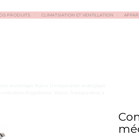
OS PRODUITS
CLIMATSIATION ET VENTILLATION
APPAR
eur numérique Maroc |comparateur analogique
controleur d'eppaisseur Maroc |comparateur a
Com
méc