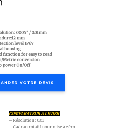
m
olution: .0005" / 0.01mm
ndure:12 mm
tection level IP67
al housing
d function for easy to read
h/Metric conversion
o power On/Off
ANDER VOTRE DEVIS
COMPARATEUR A LEVIER
– Résolution : 0.01
– Cadran rotatif pour mise à zéro