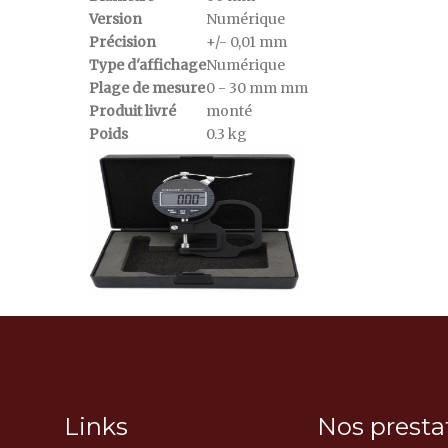
Version
Numérique
Précision
+/- 0,01
mm
Type d'affichage
Numérique
Plage de mesure
0 - 30 mm
mm
Produit livré
monté
Poids
0.3
kg
Links
Nos presta