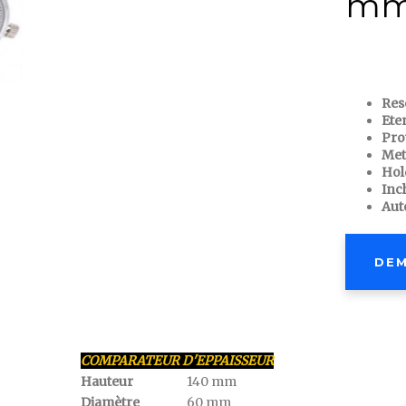
m
Res
Ete
Pro
Met
Hol
Inc
Aut
DEM
COMPARATEUR D'EPPAISSEUR
Hauteur
140
mm
Diamètre
60
mm