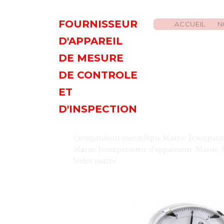
FOURNISSEUR
ACCUEIL
N
D'APPAREIL
DE MESURE
DE CONTROLE
ET
D'INSPECTION
Comparateur mecanique Maroc |comparat
Maroc |comparateur d'eppaisseur Maroc |
levier maroc